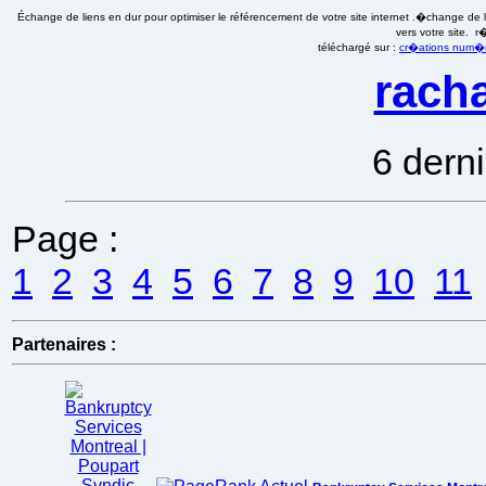
Échange de liens en dur pour optimiser le référencement de votre site internet .�change de li
vers votre site. 
téléchargé sur :
cr�ations num�ri
racha
6 derni
Page :
1
2
3
4
5
6
7
8
9
10
11
Partenaires :