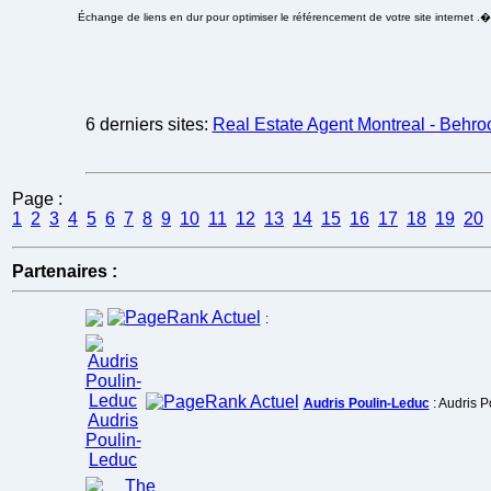
Échange de liens en dur pour optimiser le référencement de votre site internet .
6 derniers sites:
Real Estate Agent Montreal - Behro
Page :
1
2
3
4
5
6
7
8
9
10
11
12
13
14
15
16
17
18
19
20
Partenaires :
:
Audris Poulin-Leduc
: Audris 