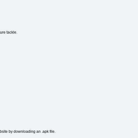
re tackle.
bsite by downloading an .apk file.