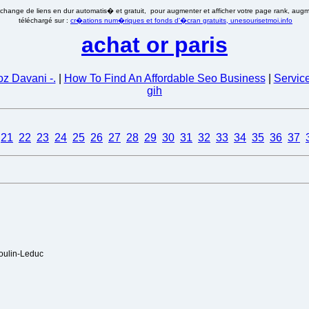
�change de liens en dur automatis� et gratuit, pour augmenter et afficher votre page rank, augmen
téléchargé sur :
cr�ations num�riques et fonds d'�cran gratuits, unesourisetmoi.info
achat or paris
oz Davani -.
|
How To Find An Affordable Seo Business
|
Servic
gih
21
22
23
24
25
26
27
28
29
30
31
32
33
34
35
36
37
Poulin-Leduc