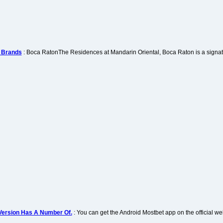
 Brands
: Boca RatonThe Residences at Mandarin Oriental, Boca Raton is a signatu
 Version Has A Number Of.
: You can get the Android Mostbet app on the official we