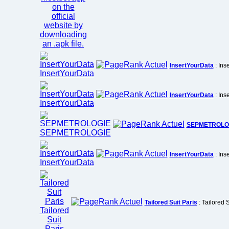
InsertYourData
: Ins
InsertYourData
: Ins
SEPMETROLO
InsertYourData
: Ins
Tailored Suit Paris
: Tailored S