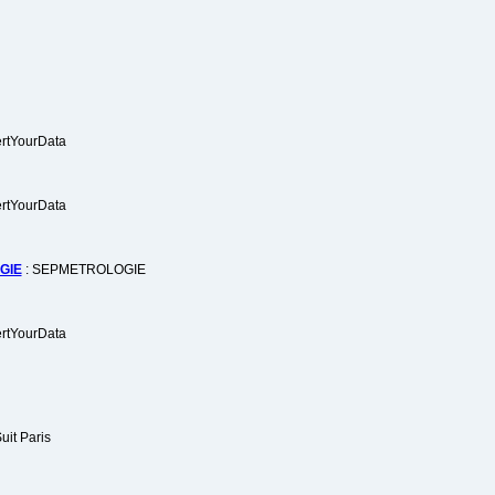
ertYourData
ertYourData
GIE
: SEPMETROLOGIE
ertYourData
uit Paris