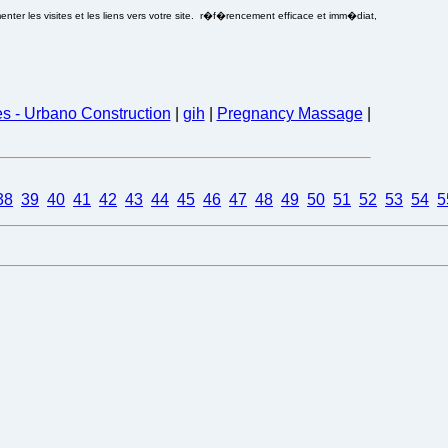
ter les visites et les liens vers votre site. r�f�rencement efficace et imm�diat,
es - Urbano Construction
|
gih
|
Pregnancy Massage
|
38
39
40
41
42
43
44
45
46
47
48
49
50
51
52
53
54
5