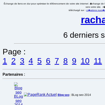
Échange de liens en dur pour optimiser le référencement de votre site internet .�change de li
vers votre site. 
téléchargé sur :
cr�ations num�ri
racha
6 derniers s
Page :
1
2
3
4
5
6
7
8
9
10
11
Partenaires :
Blog seo
: BLog seo 2014