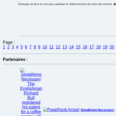
Échange de liens en dur pour optimiser le référencement de votre site internet .
Page :
1
2
3
4
5
6
7
8
9
10
11
12
13
14
15
16
17
18
19
20
Partenaires :
Simplifying Necessary
: