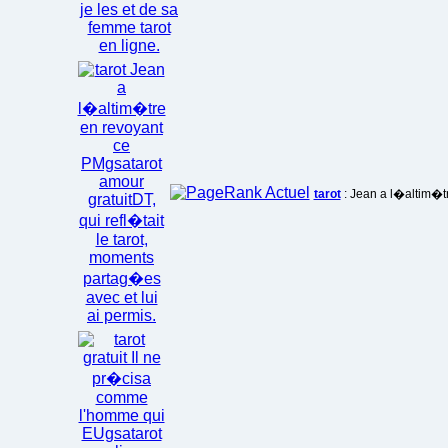
tarot
: Jean a l�altim�tr