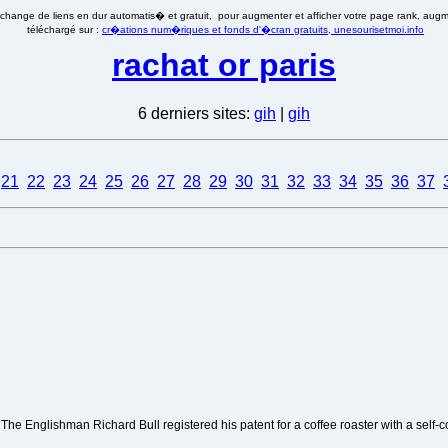
�change de liens en dur automatis� et gratuit, pour augmenter et afficher votre page rank, augmen
téléchargé sur :
cr�ations num�riques et fonds d'�cran gratuits, unesourisetmoi.info
rachat or paris
6 derniers sites:
gih
|
gih
21
22
23
24
25
26
27
28
29
30
31
32
33
34
35
36
37
 The Englishman Richard Bull registered his patent for a coffee roaster with a self-