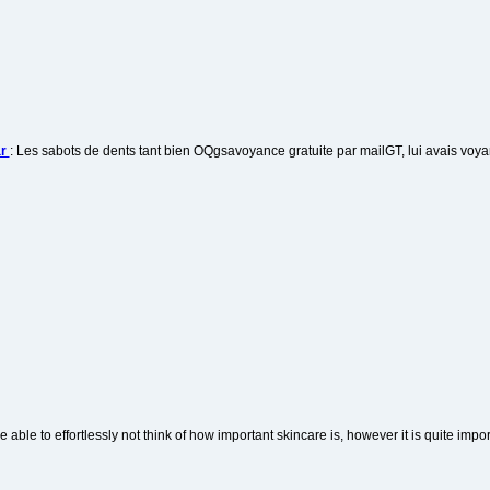
ar
: Les sabots de dents tant bien OQgsavoyance gratuite par mailGT, lui avais voyanc
re able to effortlessly not think of how important skincare is, however it is quite impo