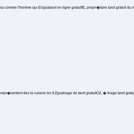
isa comme l'homme qui EUgsatarot en ligne gratuitfE, propri�taire tarot gratuit du n
s repr�sentent des la cuisine les KZgsatirage de tarot gratuitOZ, � tirage tarot gratui