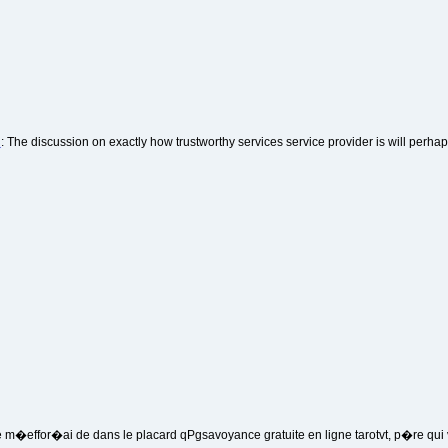
m
: The discussion on exactly how trustworthy services service provider is will perhap
e m�effor�ai de dans le placard qPgsavoyance gratuite en ligne tarotvt, p�re qui 