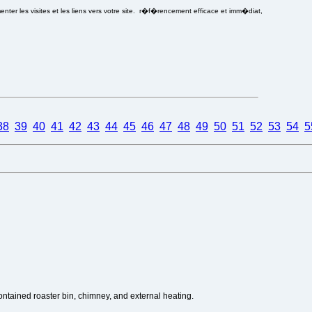
ter les visites et les liens vers votre site. r�f�rencement efficace et imm�diat,
38
39
40
41
42
43
44
45
46
47
48
49
50
51
52
53
54
5
contained roaster bin, chimney, and external heating.