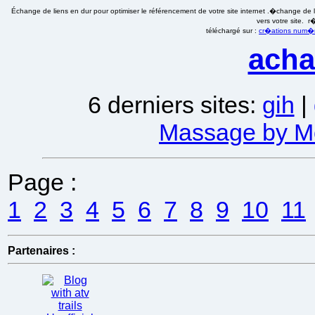
Échange de liens en dur pour optimiser le référencement de votre site internet .�change de li
vers votre site. 
téléchargé sur :
cr�ations num�ri
acha
6 derniers sites:
gih
|
Massage by Mo
Page :
1
2
3
4
5
6
7
8
9
10
11
Partenaires :