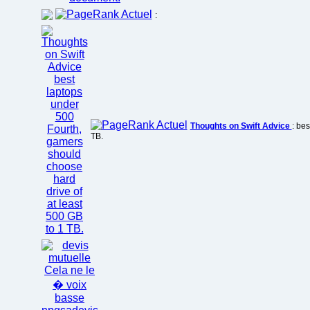
:
Thoughts on Swift Advice
: be
TB.