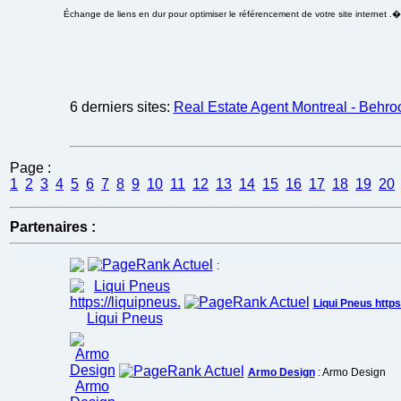
Échange de liens en dur pour optimiser le référencement de votre site internet .
6 derniers sites:
Real Estate Agent Montreal - Behro
Page :
1
2
3
4
5
6
7
8
9
10
11
12
13
14
15
16
17
18
19
20
Partenaires :
:
Liqui Pneus https:
Armo Design
: Armo Design