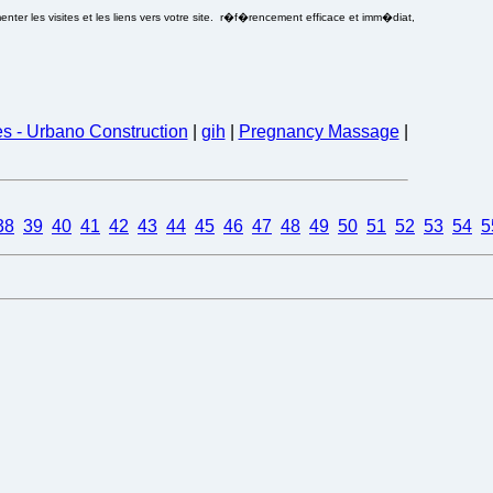
ter les visites et les liens vers votre site. r�f�rencement efficace et imm�diat,
es - Urbano Construction
|
gih
|
Pregnancy Massage
|
38
39
40
41
42
43
44
45
46
47
48
49
50
51
52
53
54
5