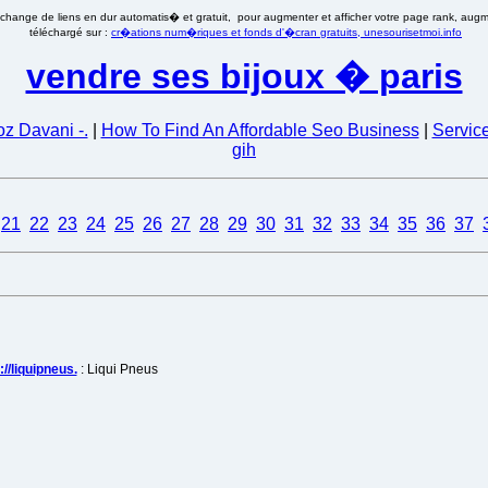
�change de liens en dur automatis� et gratuit, pour augmenter et afficher votre page rank, augmen
téléchargé sur :
cr�ations num�riques et fonds d'�cran gratuits, unesourisetmoi.info
vendre ses bijoux � paris
oz Davani -.
|
How To Find An Affordable Seo Business
|
Servic
gih
21
22
23
24
25
26
27
28
29
30
31
32
33
34
35
36
37
//liquipneus.
: Liqui Pneus