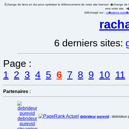
Échange de liens en dur pour optimiser le référencement de votre site internet .�change de li
vers votre site. 
téléchargé sur :
cr�ations num�ri
racha
6 derniers sites:
Page :
1
2
3
4
5
6
7
8
9
10
11
Partenaires :
debrideur purevid
: debrideur 