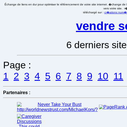
Échange de liens en dur pour optimiser le référencement de votre site internet .�change de li
vers votre site. 
téléchargé sur :
cr�ations num�ri
vendre s
6 derniers sit
Page :
1
2
3
4
5
6
7
8
9
10
11
Partenaires :