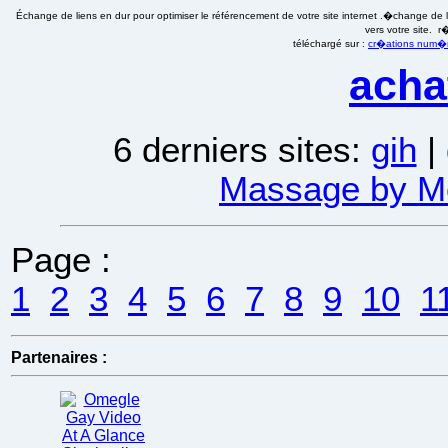
Échange de liens en dur pour optimiser le référencement de votre site internet .�change de li
vers votre site. 
téléchargé sur :
cr�ations num�ri
acha
6 derniers sites:
gih
|
Massage by Mo
Page :
1
2
3
4
5
6
7
8
9
10
1
Partenaires :