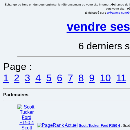
Échange de liens en dur pour optimiser le référencement de votre site internet .�change de li
vers votre site. 
téléchargé sur :
cr�ations num�ri
vendre ses
6 derniers s
Page :
1
2
3
4
5
6
7
8
9
10
11
Partenaires :
Scott Tucker Ford F150 4
: Scot