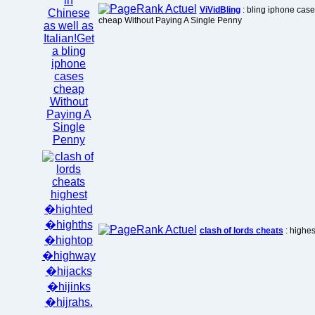
ViVidBling
: bling iphone case
cheap Without Paying A Single Penny
clash of lords cheats
: highe