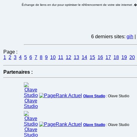
Échange de liens en dur pour optimiser le référencement de votre site internet .
6 derniers sites:
gih
|
Page :
1
2
3
4
5
6
7
8
9
10
11
12
13
14
15
16
17
18
19
20
Partenaires :
Olave Studio
: Olave Studio
Olave Studio
: Olave Studio