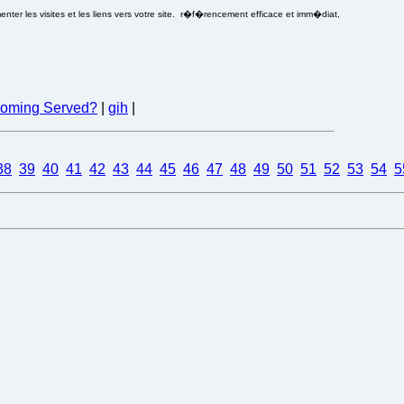
ter les visites et les liens vers votre site. r�f�rencement efficace et imm�diat,
ecoming Served?
|
gih
|
38
39
40
41
42
43
44
45
46
47
48
49
50
51
52
53
54
5