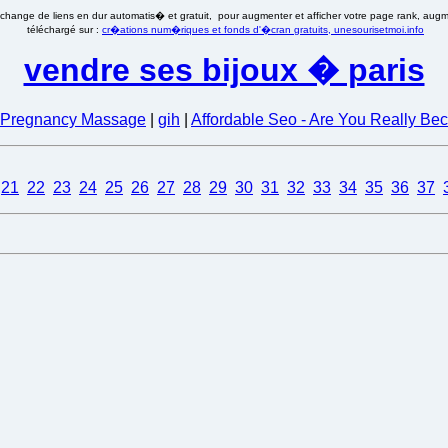
�change de liens en dur automatis� et gratuit, pour augmenter et afficher votre page rank, augmen
téléchargé sur :
cr�ations num�riques et fonds d'�cran gratuits, unesourisetmoi.info
vendre ses bijoux � paris
Pregnancy Massage
|
gih
|
Affordable Seo - Are You Really B
21
22
23
24
25
26
27
28
29
30
31
32
33
34
35
36
37