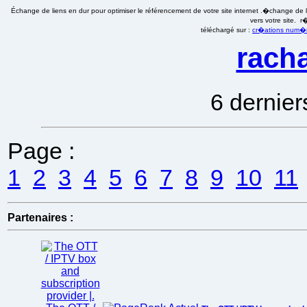
Échange de liens en dur pour optimiser le référencement de votre site internet .�change de li
vers votre site. 
téléchargé sur :
cr�ations num�ri
racha
6 dernier
Page :
1
2
3
4
5
6
7
8
9
10
11
Partenaires :