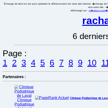
Échange de liens en dur pour optimiser le référencement de votre site internet .�change de li
vers votre site. 
téléchargé sur :
cr�ations num�ri
racha
6 dernier
Page :
1
2
3
4
5
6
7
8
9
10
1
Partenaires :
Clinique Podiatrique de Lav