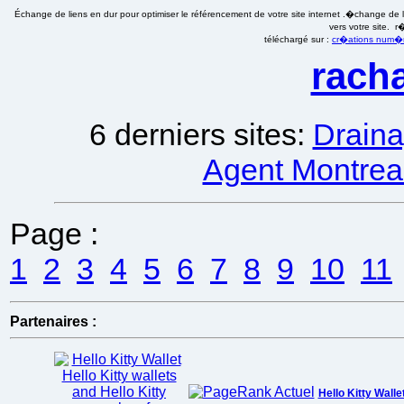
Échange de liens en dur pour optimiser le référencement de votre site internet .�change de li
vers votre site. 
téléchargé sur :
cr�ations num�ri
racha
6 derniers sites:
Draina
Agent Montreal
Page :
1
2
3
4
5
6
7
8
9
10
11
Partenaires :
Hello Kitty Walle