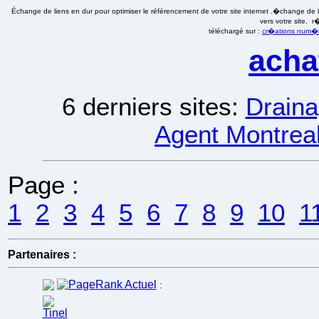
Échange de liens en dur pour optimiser le référencement de votre site internet .�change de li
vers votre site. 
téléchargé sur :
cr�ations num�ri
acha
6 derniers sites:
Draina
Agent Montreal
Page :
1
2
3
4
5
6
7
8
9
10
1
Partenaires :
: