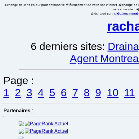
Échange de liens en dur pour optimiser le référencement de votre site internet .�change de li
vers votre site. 
téléchargé sur :
cr�ations num�ri
racha
6 derniers sites:
Draina
Agent Montreal
Page :
1
2
3
4
5
6
7
8
9
10
11
Partenaires :
:
: