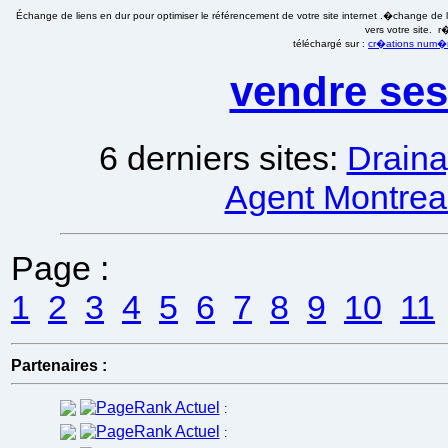
Échange de liens en dur pour optimiser le référencement de votre site internet .�change de li
vers votre site. 
téléchargé sur :
cr�ations num�ri
vendre ses
6 derniers sites:
Draina
Agent Montreal
Page :
1
2
3
4
5
6
7
8
9
10
11
Partenaires :
:
: