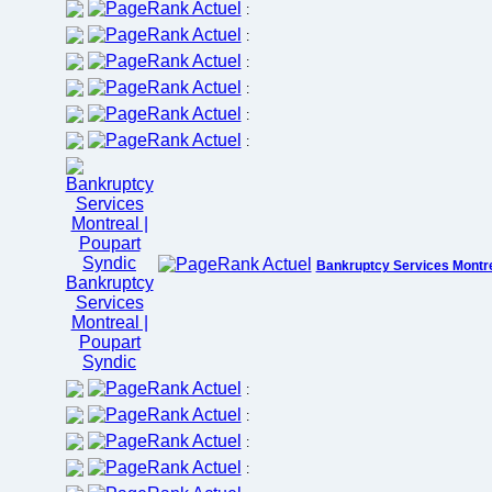
:
:
:
:
:
:
Bankruptcy Services Montre
:
:
:
: